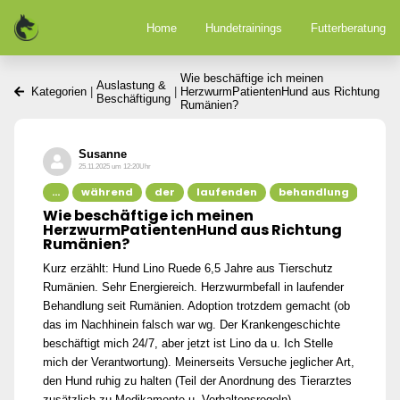
Home
Hundetrainings
Futterberatung
Wie beschäftige ich meinen
Auslastung &
Kategorien
|
|
HerzwurmPatientenHund aus Richtung
Beschäftigung
Rumänien?
Susanne
25.11.2025 um 12:20Uhr
...
während
der
laufenden
behandlung
ohne
Wie beschäftige ich meinen
HerzwurmPatientenHund aus Richtung
Rumänien?
Kurz erzählt: Hund Lino Ruede 6,5 Jahre aus Tierschutz
Rumänien. Sehr Energiereich. Herzwurmbefall in laufender
Behandlung seit Rumänien. Adoption trotzdem gemacht (ob
das im Nachhinein falsch war wg. Der Krankengeschichte
beschäftigt mich 24/7, aber jetzt ist Lino da u. Ich Stelle
mich der Verantwortung). Meinerseits Versuche jeglicher Art,
den Hund ruhig zu halten (Teil der Anordnung des Tierarztes
zusätzlich zu Medikamente u. Verhaltensregeln)