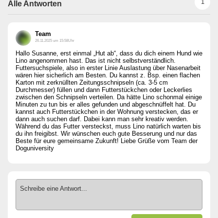
1
Alle Antworten
Team
26.11.2025 um 15:58Uhr
Hallo Susanne, erst einmal „Hut ab“, dass du dich einem Hund wie
Lino angenommen hast. Das ist nicht selbstverständlich.
Futtersuchspiele, also in erster Linie Auslastung über Nasenarbeit
wären hier sicherlich am Besten. Du kannst z. Bsp. einen flachen
Karton mit zerknüllten Zeitungsschnipseln (ca. 3-5 cm
Durchmesser) füllen und dann Futterstückchen oder Leckerlies
zwischen den Schnipseln verteilen. Da hätte Lino schonmal einige
Minuten zu tun bis er alles gefunden und abgeschnüffelt hat. Du
kannst auch Futterstückchen in der Wohnung verstecken, das er
dann auch suchen darf. Dabei kann man sehr kreativ werden.
Während du das Futter versteckst, muss Lino natürlich warten bis
du ihn freigibst. Wir wünschen euch gute Besserung und nur das
Beste für eure gemeinsame Zukunft! Liebe Grüße vom Team der
Doguniversity
Schreibe eine Antwort...