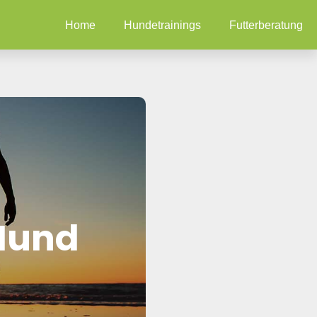
Home
Hundetrainings
Futterberatung
 Hund