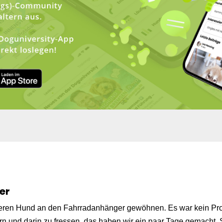
er
seren Hund an den Fahrradanhänger gewöhnen. Es war kein Pro
n und darin zu fressen, das haben wir ein paar Tage gemacht. 