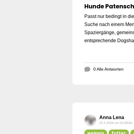
Hunde Patensch
Passt nur bedingt in di
Suche nach einem Mensc
Spaziergänge, gemeins
entsprechende Dogsharin
0 Alle Antworten
Anna Lena
15.1.2026 um 10:46Uhr
welpen
futter