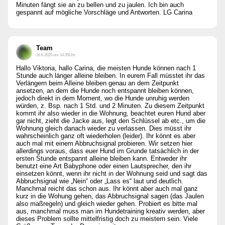
Minuten fängt sie an zu bellen und zu jaulen. Ich bin auch
gespannt auf mögliche Vorschläge und Antworten. LG Carina
Team
16.6.2025 um 14:35Uhr
Hallo Viktoria, hallo Carina, die meisten Hunde können nach 1
Stunde auch länger alleine bleiben. In eurem Fall müsstet ihr das
Verlängern beim Alleine bleiben genau an dem Zeitpunkt
ansetzen, an dem die Hunde noch entspannt bleiben können,
jedoch direkt in dem Moment, wo die Hunde unruhig werden
würden, z. Bsp. nach 1 Std. und 2 Minuten. Zu diesem Zeitpunkt
kommt ihr also wieder in die Wohnung, beachtet euren Hund aber
gar nicht, zieht die Jacke aus, legt den Schlüssel ab etc., um die
Wohnung gleich danach wieder zu verlassen. Dies müsst ihr
wahrscheinlich ganz oft wiederholen (leider). Ihr könnt es aber
auch mal mit einem Abbruchsignal probieren. Wir setzen hier
allerdings voraus, dass euer Hund im Grunde tatsächlich in der
ersten Stunde entspannt alleine bleiben kann. Entweder ihr
benutzt eine Art Babyphone oder einen Lautsprecher, den ihr
einsetzen könnt, wenn ihr nicht in der Wohnung seid und sagt das
Abbruchsignal wie „Nein“ oder „Lass es“ laut und deutlich.
Manchmal reicht das schon aus. Ihr könnt aber auch mal ganz
kurz in die Wohung gehen, das Abbruchsignal sagen (das Jaulen
also maßregeln) und gleich wieder gehen. Probiert es bitte mal
aus, manchmal muss man im Hundetraining kreativ werden, aber
dieses Problem sollte mittelfristig doch zu meistern sein. Viele