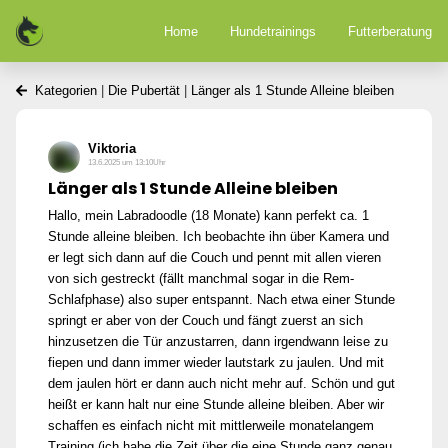
Home
Hundetrainings
Futterberatung
Kategorien
|
Die Pubertät
|
Länger als 1 Stunde Alleine bleiben
Viktoria
13.6.2025 um 13:10Uhr
Länger als 1 Stunde Alleine bleiben
Hallo, mein Labradoodle (18 Monate) kann perfekt ca. 1
Stunde alleine bleiben. Ich beobachte ihn über Kamera und
er legt sich dann auf die Couch und pennt mit allen vieren
von sich gestreckt (fällt manchmal sogar in die Rem-
Schlafphase) also super entspannt. Nach etwa einer Stunde
springt er aber von der Couch und fängt zuerst an sich
hinzusetzen die Tür anzustarren, dann irgendwann leise zu
fiepen und dann immer wieder lautstark zu jaulen. Und mit
dem jaulen hört er dann auch nicht mehr auf. Schön und gut
heißt er kann halt nur eine Stunde alleine bleiben. Aber wir
schaffen es einfach nicht mit mittlerweile monatelangem
Training (ich habe die Zeit über die eine Stunde ganz genau