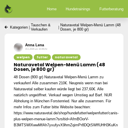
Home
Hundetrainings
Futterberatung
Tauschen &
Naturavetal Welpen-Menü Lamm (48
Kategorien
|
|
Verkaufen
Dosen, je 800 gr)
Anna Lena
15.1.2026 um 10:46Uhr
welpen
futter
naturavetal
Naturavetal Welpen-Menü Lamm (48
Dosen, je 800 gr)
48 Dosen (800 gr) Naturavetal Welpen-Menü Lamm zu
verkaufen! Alle zusammen 210€. Neupreis wenn man bei
Naturavetal selber kaufen würde liegt bei 237,60€. Alle
natürlich ungeöffnet. Verkauf wegen Umstieg auf Barf. NUR
Abholung in München Forstenried. Nur alle zusammen. Für
mehr Infos zum Futter bitte Website beachten:
https://www.naturavetal.de/shop/hundefutter/welpenfutter/canis-
plus-welpen-menue-lamm?srsltid=AfmBOorV-
B3MTSWlXwwMfAh7yxufyvX9hmZqimPr8DQtSWffUHH3KuKn