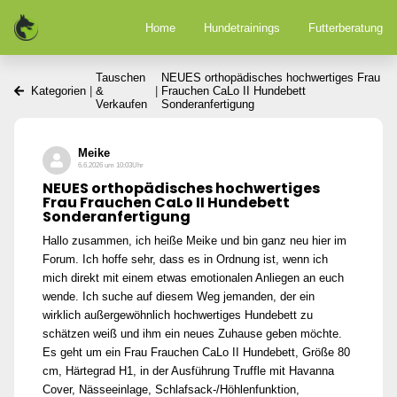
Home
Hundetrainings
Futterberatung
Tauschen
NEUES orthopädisches hochwertiges Frau
Kategorien
|
&
|
Frauchen CaLo II Hundebett
Verkaufen
Sonderanfertigung
Meike
6.6.2026 um 10:03Uhr
NEUES orthopädisches hochwertiges
Frau Frauchen CaLo II Hundebett
Sonderanfertigung
Hallo zusammen, ich heiße Meike und bin ganz neu hier im
Forum. Ich hoffe sehr, dass es in Ordnung ist, wenn ich
mich direkt mit einem etwas emotionalen Anliegen an euch
wende. Ich suche auf diesem Weg jemanden, der ein
wirklich außergewöhnlich hochwertiges Hundebett zu
schätzen weiß und ihm ein neues Zuhause geben möchte.
Es geht um ein Frau Frauchen CaLo II Hundebett, Größe 80
cm, Härtegrad H1, in der Ausführung Truffle mit Havanna
Cover, Nässeeinlage, Schlafsack-/Höhlenfunktion,