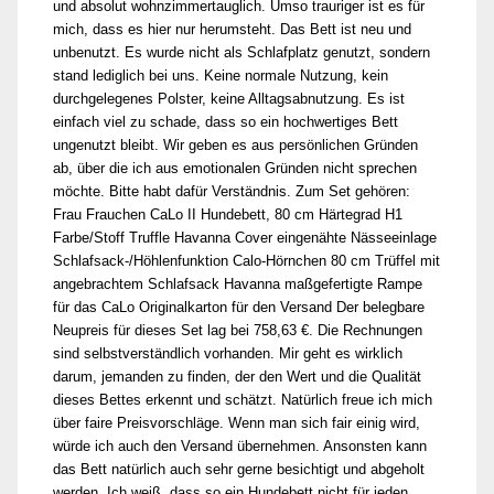
und absolut wohnzimmertauglich. Umso trauriger ist es für
mich, dass es hier nur herumsteht. Das Bett ist neu und
unbenutzt. Es wurde nicht als Schlafplatz genutzt, sondern
stand lediglich bei uns. Keine normale Nutzung, kein
durchgelegenes Polster, keine Alltagsabnutzung. Es ist
einfach viel zu schade, dass so ein hochwertiges Bett
ungenutzt bleibt. Wir geben es aus persönlichen Gründen
ab, über die ich aus emotionalen Gründen nicht sprechen
möchte. Bitte habt dafür Verständnis. Zum Set gehören:
Frau Frauchen CaLo II Hundebett, 80 cm Härtegrad H1
Farbe/Stoff Truffle Havanna Cover eingenähte Nässeeinlage
Schlafsack-/Höhlenfunktion Calo-Hörnchen 80 cm Trüffel mit
angebrachtem Schlafsack Havanna maßgefertigte Rampe
für das CaLo Originalkarton für den Versand Der belegbare
Neupreis für dieses Set lag bei 758,63 €. Die Rechnungen
sind selbstverständlich vorhanden. Mir geht es wirklich
darum, jemanden zu finden, der den Wert und die Qualität
dieses Bettes erkennt und schätzt. Natürlich freue ich mich
über faire Preisvorschläge. Wenn man sich fair einig wird,
würde ich auch den Versand übernehmen. Ansonsten kann
das Bett natürlich auch sehr gerne besichtigt und abgeholt
werden. Ich weiß, dass so ein Hundebett nicht für jeden