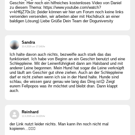
Geschirr. Hier noch ein hilfreiches kostenloses Video von Daniel
zu diesem Thema: https://www.youtube.com/watch?
v=kH6jZ70x1lc (leider können wir hier um Forum noch keine links
versenden versenden, wir arbeiten aber mit Hochdruck an einer
baldigen Lösung) Liebe Grüße Dein Team der Doguniversity
Sandra
10.4.2026 um 17:14Uhr
Ich halte davon auch nichts, bezweifle auch stark das das
funktioniert. Ich habe von Beginn an ein Geschirr benutzt und eine
Schleppleine. Mit der Leinenführigkeit dann am Halsband und mit
anderer Leine begonnen. Mein Hund hat sogar die Leine verknüpft
und läuft am Geschirr gut ohne ziehen. Auch an der Schleppleine
darf er nicht ziehen wenn ich sie in der Hand halte. Hunde sind
schlau, die wissen ganz genau wie lang das Ding ist😉 Zeigt
eurem Fellpopos was ihr möchtet und bleibt dran. Dann klappt
auch.
Reinhard
12.4.2026 um 14:22Uhr
der Link nutzt leider nichts. Man kann ihn noch nicht mal
kopieren…🤷🏻‍♂️