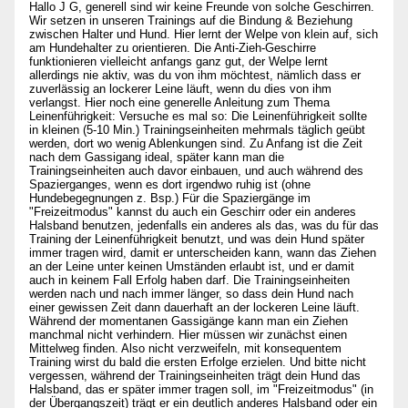
Hallo J G, generell sind wir keine Freunde von solche Geschirren.
Wir setzen in unseren Trainings auf die Bindung & Beziehung
zwischen Halter und Hund. Hier lernt der Welpe von klein auf, sich
am Hundehalter zu orientieren. Die Anti-Zieh-Geschirre
funktionieren vielleicht anfangs ganz gut, der Welpe lernt
allerdings nie aktiv, was du von ihm möchtest, nämlich dass er
zuverlässig an lockerer Leine läuft, wenn du dies von ihm
verlangst. Hier noch eine generelle Anleitung zum Thema
Leinenführigkeit: Versuche es mal so: Die Leinenführigkeit sollte
in kleinen (5-10 Min.) Trainingseinheiten mehrmals täglich geübt
werden, dort wo wenig Ablenkungen sind. Zu Anfang ist die Zeit
nach dem Gassigang ideal, später kann man die
Trainingseinheiten auch davor einbauen, und auch während des
Spazierganges, wenn es dort irgendwo ruhig ist (ohne
Hundebegegnungen z. Bsp.) Für die Spaziergänge im
"Freizeitmodus" kannst du auch ein Geschirr oder ein anderes
Halsband benutzen, jedenfalls ein anderes als das, was du für das
Training der Leinenführigkeit benutzt, und was dein Hund später
immer tragen wird, damit er unterscheiden kann, wann das Ziehen
an der Leine unter keinen Umständen erlaubt ist, und er damit
auch in keinem Fall Erfolg haben darf. Die Trainingseinheiten
werden nach und nach immer länger, so dass dein Hund nach
einer gewissen Zeit dann dauerhaft an der lockeren Leine läuft.
Während der momentanen Gassigänge kann man ein Ziehen
manchmal nicht verhindern. Hier müssen wir zunächst einen
Mittelweg finden. Also nicht verzweifeln, mit konsequentem
Training wirst du bald die ersten Erfolge erzielen. Und bitte nicht
vergessen, während der Trainingseinheiten trägt dein Hund das
Halsband, das er später immer tragen soll, im "Freizeitmodus" (in
der Übergangszeit) trägt er ein deutlich anderes Halsband oder ein