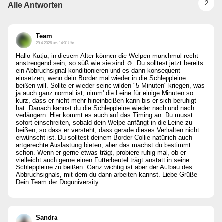
2
Alle Antworten
Team
29.4.2026 um 14:01Uhr
Hallo Katja, in diesem Alter können die Welpen manchmal recht
anstrengend sein, so süß wie sie sind ☺️. Du solltest jetzt bereits
ein Abbruchsignal konditionieren und es dann konsequent
einsetzen, wenn dein Border mal wieder in die Schleppleine
beißen will. Sollte er wieder seine wilden "5 Minuten" kriegen, was
ja auch ganz normal ist, nimm' die Leine für einige Minuten so
kurz, dass er nicht mehr hineinbeißen kann bis er sich beruhigt
hat. Danach kannst du die Schleppleine wieder nach und nach
verlängern. Hier kommt es auch auf das Timing an. Du musst
sofort einschreiten, sobald dein Welpe anfängt in die Leine zu
beißen, so dass er versteht, dass gerade dieses Verhalten nicht
erwünscht ist. Du solltest deinem Border Collie natürlich auch
artgerechte Auslastung bieten, aber das machst du bestimmt
schon. Wenn er gerne etwas trägt, probiere ruhig mal, ob er
vielleicht auch gerne einen Futterbeutel trägt anstatt in seine
Schleppleine zu beißen. Ganz wichtig ist aber der Aufbau des
Abbruchsignals, mit dem du dann arbeiten kannst. Liebe Grüße
Dein Team der Doguniversity
Sandra