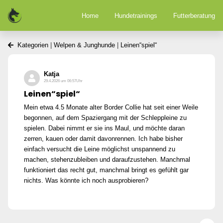
Home
Hundetrainings
Futterberatung
Kategorien
|
Welpen & Junghunde
|
Leinen“spiel“
Katja
29.4.2026 um 06:57Uhr
Leinen“spiel“
Mein etwa 4.5 Monate alter Border Collie hat seit einer Weile
begonnen, auf dem Spaziergang mit der Schleppleine zu
spielen. Dabei nimmt er sie ins Maul, und möchte daran
zerren, kauen oder damit davonrennen. Ich habe bisher
einfach versucht die Leine möglichst unspannend zu
machen, stehenzubleiben und daraufzustehen. Manchmal
funktioniert das recht gut, manchmal bringt es gefühlt gar
nichts. Was könnte ich noch ausprobieren?