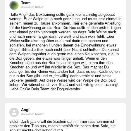
Team
25.3.2026 um 11:22Uhr
Hallo Angi, das Boxtraining sollte ganz kleinschrittig aufgebaut
werden. Euer Welpe ist ja noch ganz jung und muss erst einmal in
seinem neuen zu Hause ankommen. Hier eine generelle Anleitung
für die Gewöhnung an die Box: Die Box sollte in den ersten Tagen
erst einmal positiv verknüpft werden, so dass Dein Welpe nach
und nach immer länger darin verweilt und sich wohl fühlt. Euer
Welpe sollte also tagsüber auch mal darin entspannen und
schlafen, bei manchen Hunden dauert die Eingewöhnung etwas
länger. Bitte die Box noch nicht über Nacht schließen. Du kannst
dem Welpen tagsüber auch gerne mal einen Kauknochen, o.ä. in
die Box geben, der etwas was länger anhält. Wenn er den
Knochen dann aus der Box hinausbringen will, nimm ihm den
Knochen ab und wirf ihn wieder in die Box. Das machst Du
solange, bis der Kleine verstanden hat, dass es den Kauknochen
nur in der Box gibt und er „freiwillig“ darin verbleibt und seine
Leckerei genießt. Auf diese Weise wird der Welpe die Box bald
lieben. Wir wünschen dir viel Spaß und viel Erfolg beim Training!
Liebe Grüße Dein Team der Doguniversity
Angi
25.3.2026 um 12:09Uhr
vielen Dank ja sie will die Sachen dann immer rausnehmen ich
probiere den Tipp aus, mach’s schläft sie neben dem Sofa, sie
schläft nachts dort schon durch