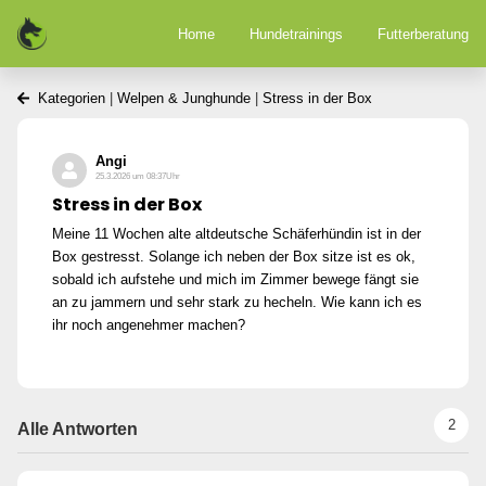
Home
Hundetrainings
Futterberatung
Kategorien
|
Welpen & Junghunde
|
Stress in der Box
Angi
25.3.2026 um 08:37Uhr
Stress in der Box
Meine 11 Wochen alte altdeutsche Schäferhündin ist in der
Box gestresst. Solange ich neben der Box sitze ist es ok,
sobald ich aufstehe und mich im Zimmer bewege fängt sie
an zu jammern und sehr stark zu hecheln. Wie kann ich es
ihr noch angenehmer machen?
2
Alle Antworten